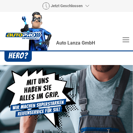
Jetzt Geschlossen
Auto Lanza GmbH
Heroes? Findet man bei uns!
Wie auch wir bringen Handmaker Herby, Rollin‘
Robby und Engineering Esy mit ihrer Superpower
jeden Wagen wieder auf die Bahn.